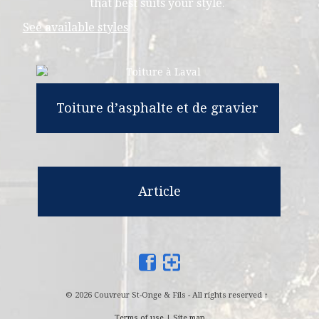
that best suits your style.
See available styles
Toiture d’asphalte et de gravier
Article
© 2026 Couvreur St-Onge & Fils - All rights reserved
↑
Terms of use
|
Site map