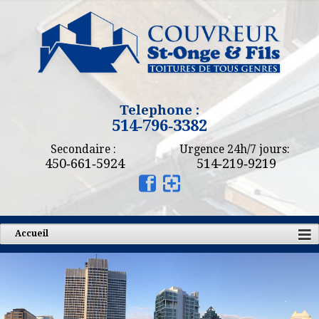
Telephone :
514‑796‑3382
Secondaire :
Urgence 24h/7 jours:
450‑661‑5924
514‑219‑9219